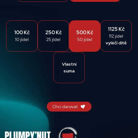
1125 Kč
100 Kč
250 Kč
500 Kč
112 jídel
10 jídel
25 jídel
50 jídel
vyléčí dítě
Vlastní
suma
Chci darovat
PLUMPY’NUT