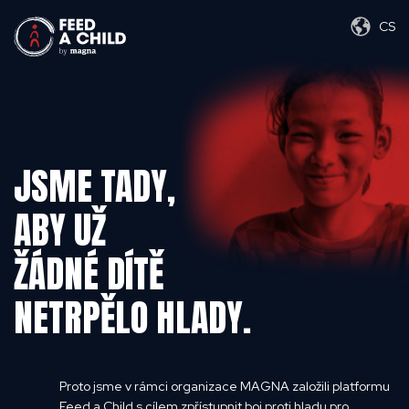
CS
JSME TADY,
ABY UŽ
ŽÁDNÉ DÍTĚ
NETRPĚLO HLADY.
Proto jsme v rámci organizace MAGNA založili platformu
Feed a Child s cílem zpřístupnit boj proti hladu pro