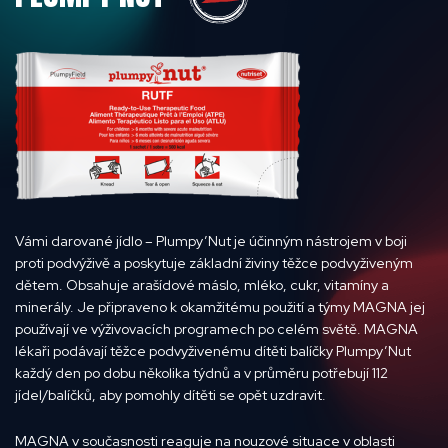
Vámi darované jídlo – Plumpy’Nut je účinným nástrojem v boji
proti podvýživě a poskytuje základní živiny těžce podvyživeným
dětem. Obsahuje arašídové máslo, mléko, cukr, vitamíny a
minerály. Je připraveno k okamžitému použití a týmy MAGNA jej
používají ve výživovacích programech po celém světě. MAGNA
lékaři podávají těžce podvyživenému dítěti balíčky Plumpy’Nut
každý den po dobu několika týdnů a v průměru potřebují 112
jídel/balíčků, aby pomohly dítěti se opět uzdravit.
MAGNA v současnosti reaguje na nouzové situace v oblasti